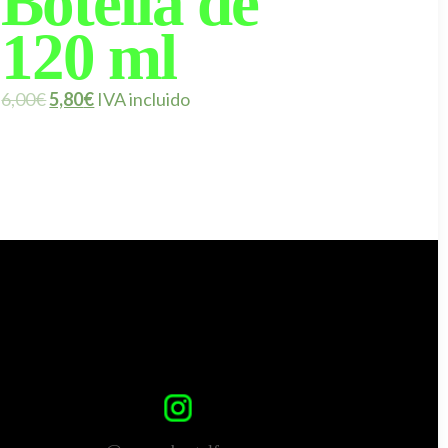
Botella de
120 ml
6,00
€
5,80
€
IVA incluido