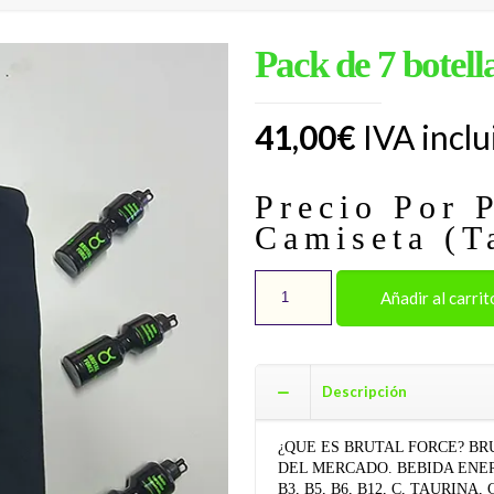
Pack de 7 botell
41,00
€
IVA inclu
Precio Por 
Camiseta (Ta
Pack
Añadir al carrit
de
7
botellas
+
Descripción
1
camiseta
cantidad
¿QUE ES BRUTAL FORCE? BR
DEL MERCADO. BEBIDA ENE
B3, B5, B6, B12, C, TAURI