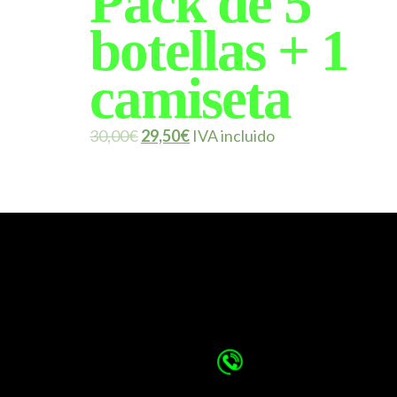
Pack de 5
botellas + 1
camiseta
30,00
€
29,50
€
IVA incluido