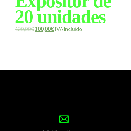
Expositor de
20 unidades
120,00
€
100,00
€
IVA incluido