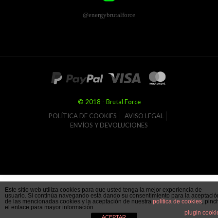
@energybrutalforce
© 2018 - Brutal Force
POLÍTICA DE COOKIES
AVISO LEGAL
ENVÍOS Y DEVOLUCIONES
Este sitio web utiliza cookies para que usted tenga la mejor experiencia de
usuario. Si continúa navegando está dando su consentimiento para la aceptació
de las mencionadas cookies y la aceptación de nuestra
política de cookies
, pinc
el enlace para mayor información.
plugin cooki
ACEPTAR