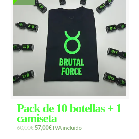
Pack de 10 botellas + 1
camiseta
60,00
€
57,00
€
IVA incluido