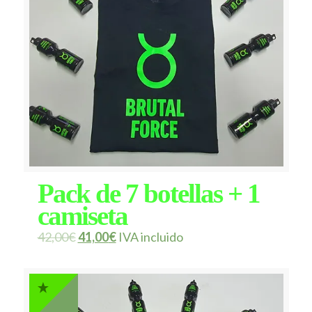
Pack de 7 botellas + 1
camiseta
42,00
€
41,00
€
IVA incluido